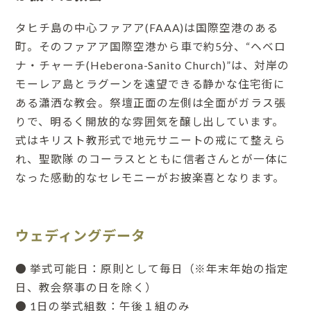
タヒチ島の中心ファアア(FAAA)は国際空港のある
町。そのファアア国際空港から車で約5分、“ヘベロ
ナ・チャーチ(Heberona-Sanito Church)”は、対岸の
モーレア島とラグーンを遠望できる静かな住宅街に
ある瀟洒な教会。祭壇正面の左側は全面がガラス張
りで、明るく開放的な雰囲気を醸し出しています。
式はキリスト教形式で地元サニートの戒にて整えら
れ、聖歌隊 のコーラスとともに信者さんとが一体に
なった感動的なセレモニーがお披楽喜となります。
ウェディングデータ
● 挙式可能日：原則として毎日（※年末年始の指定
日、教会祭事の日を除く）
● 1日の挙式組数：午後１組のみ