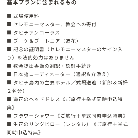
基本プランに含まれるもの
■ 式場使用料
■ セレモニーマスター、教会への寄付
■ タヒチアンコーラス
■ ブーケ＆ブートニア（造花）
■ 記念の証明書（セレモニーマスターのサイン入
り）※法的効力はありません
■ 教会提出書類の翻訳・認証手続き
■ 日本語コーディネーター（通訳＆介添え）
■ タヒチ島内の主要ホテル／式場送迎（新郎＆新婦
２名分）
■ 造花のヘッドドレス《ご旅行＋挙式同時申込特
典》
■ フラワーシャワー《ご旅行＋挙式同時申込特典》
■ 生花のリングピロー（レンタル）《ご旅行＋挙式
同時申込特典》