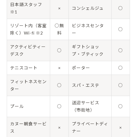
日本語スタッフ
×
コンシェルジュ
○
※1
リゾート内（客室
○無
ビジネスセンタ
○
除く）Wi-fi ※2
料
ー
アクティビティー
ギフトショッ
○
○
デスク
プ・ブティック
テニスコート
×
ポーター
○
フィットネスセン
○
スパ・エステ
○
ター
送迎サービス
プール
○
○
（市街地）
カヌー朝食サービ
プライベートディ
×
×
ス
ナー