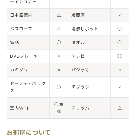
ディショナー
日本語案内
△
冷蔵庫
×
バスローブ
△
湯沸しポット
○
電話
○
タオル
○
DVDプレーヤー
×
テレビ
○
カミソリ
×
パジャマ
×
セーフティボック
○
歯ブラシ
×
ス
○無
室内Wi-fi
スリッパ
△
料
お部屋について