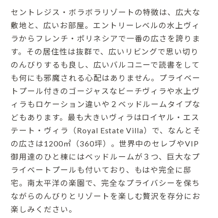
セントレジス・ボラボラリゾートの特徴は、広大な
敷地と、広いお部屋。エントリーレベルの水上ヴィ
ラからフレンチ・ポリネシアで一番の広さを誇りま
す。その居住性は抜群で、広いリビングで思い切り
のんびりするも良し、広いバルコニーで読書をして
も何にも邪魔される心配はありません。プライベー
トプール付きのゴージャスなビーチヴィラや水上ヴ
ィラもロケーション違いや２ベッドルームタイプな
どもあります。最も大きいヴィラはロイヤル・エス
テート・ヴィラ（Royal Estate Villa）で、なんとそ
の広さは1200㎡（360坪）。世界中のセレブやVIP
御用達のひと棟にはベッドルームが３つ、巨大なプ
ライベートプールも付いており、もはや完全に邸
宅。南太平洋の楽園で、完全なプライバシーを保ち
ながらのんびりとリゾートを楽しむ贅沢を存分にお
楽しみください。