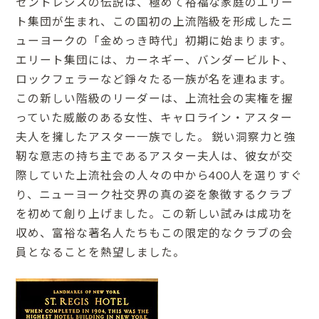
セントレジスの伝説は、極めて裕福な家庭のエリー
ト集団が生まれ、この国初の上流階級を形成したニ
ューヨークの「金めっき時代」初期に始まります。
エリート集団には、カーネギー、バンダービルト、
ロックフェラーなど錚々たる一族が名を連ねます。
この新しい階級のリーダーは、上流社会の実権を握
っていた威厳のある女性、キャロライン・アスター
夫人を擁したアスター一族でした。 鋭い洞察力と強
靭な意志の持ち主であるアスター夫人は、彼女が交
際していた上流社会の人々の中から400人を選りすぐ
り、ニューヨーク社交界の真の姿を象徴するクラブ
を初めて創り上げました。この新しい試みは成功を
収め、富裕な著名人たちもこの限定的なクラブの会
員となることを熱望しました。