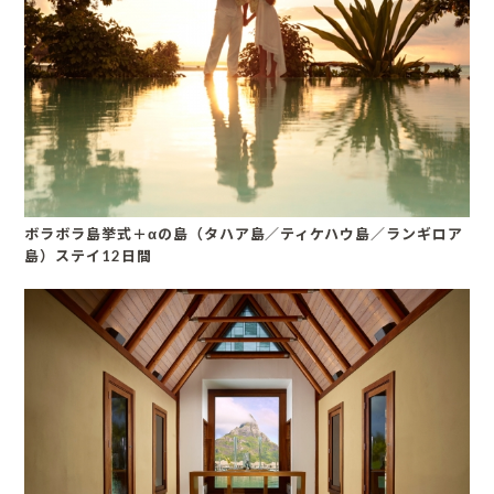
ボラボラ島挙式＋αの島（タハア島／ティケハウ島／ランギロア
島）ステイ12日間