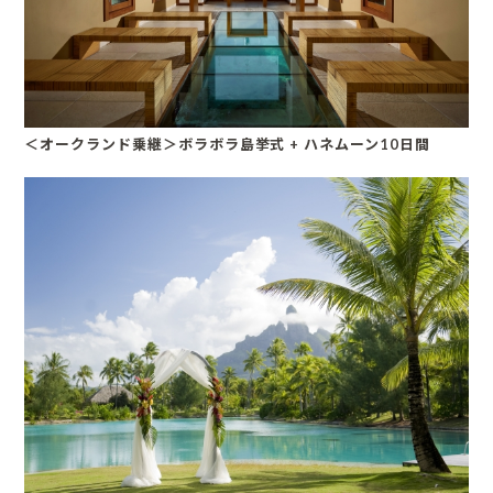
＜オークランド乗継＞ボラボラ島挙式 + ハネムーン10日間