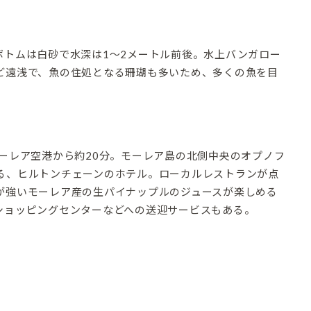
ボトムは白砂で水深は1～2メートル前後。水上バンガロー
ど遠浅で、魚の住処となる珊瑚も多いため、多くの魚を目
。
ーレア空港から約20分。モーレア島の北側中央のオプノフ
る、ヒルトンチェーンのホテル。ローカルレストランが点
が強いモーレア産の生パイナップルのジュースが楽しめる
ショッピングセンターなどへの送迎サービスもある。