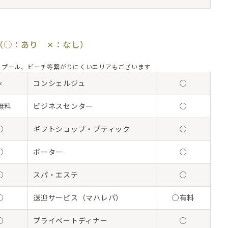
（○：あり ✕：なし）
：プール、ビーチ等繋がりにくいエリアもございます
×
コンシェルジュ
○
無料
ビジネスセンター
○
○
ギフトショップ・ブティック
○
○
ポーター
○
○
スパ・エステ
○
○
送迎サービス（マハレパ）
○有料
○
プライベートディナー
○