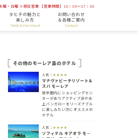
曜・日曜 ※祝日営業 【営業時間】10：30～17：30
タヒチの魅力と
お問い合わせ
楽しみ方
＆各種ご案内
Tahiti & Her Island
Contact
その他のモーレア島のホテル
人気：
★★★★
マナヴァビーチリゾート＆
スパ モーレア
徒歩圏内にショッピングセン
ターがありアクティブ派や水
上バンガローをリーズナブル
に楽しみたい方にオススメの
ホテル
人気：
★★★★
ソフィテル キアオラ モ－