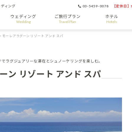
ェディング
03-5459-0078
【定休日】水
ウェディング
ご旅行プラン
ホテル
Wedding
Travel Plan
Hotels
 モーレアラグーン リゾート アンド スパ
チでラグジュアリーな滞在とシュノーケリングを楽しむ。
ーン リゾート アンド スパ