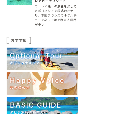
レアビ－チリゾ－ト
モーレア随一の景色を楽しめ
るポリネシアン様式のホテ
ル。本国フランスのホテルチ
ェーンならではで欧米人利用
が多い
おすすめ