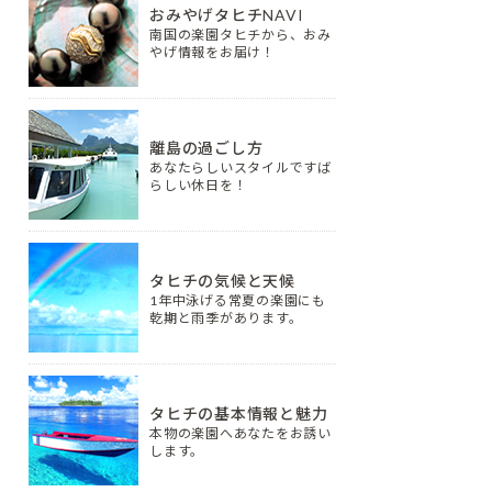
おみやげタヒチNAVI
南国の楽園タヒチから、おみ
やげ情報をお届け！
離島の過ごし方
あなたらしいスタイルですば
らしい休日を！
タヒチの気候と天候
1年中泳げる常夏の楽園にも
乾期と雨季があります。
タヒチの基本情報と魅力
本物の楽園へあなたをお誘い
します。