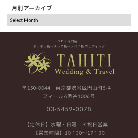
月別アーカイブ
タヒチ専門店
ボラボラ島～タハア島～ツパイ島 ウェディング
〒150-0044 東京都渋谷区円山町5-4
フィールA渋谷1006号
03-5459-0078
【定休日】水曜・日曜 ＊祝日営業
【営業時間】10：30～17：30