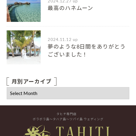
2024.12.27 up
最高のハネムーン
2024.11.12 up
夢のような8日間をありがとう
ございました！
月別アーカイブ
タヒチ専門店
ボラボラ島～タハア島～ツパイ島 ウェディング