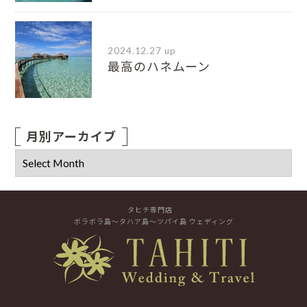
2024.12.27 up
最高のハネムーン
月別アーカイブ
タヒチ専門店
ボラボラ島～タハア島～ツパイ島 ウェディング