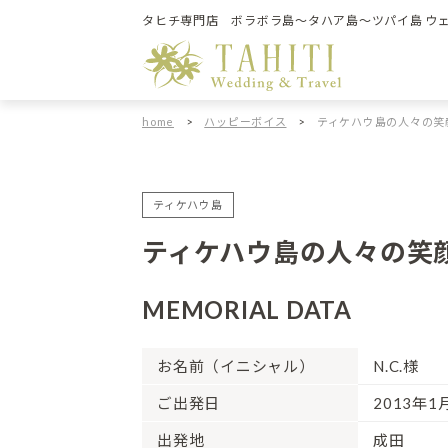
タヒチ専門店 ボラボラ島～タハア島～ツパイ島 ウ
home
>
ハッピーボイス
>
ティケハウ島の人々の笑
ティケハウ島
ティケハウ島の人々の笑
MEMORIAL DATA
お名前（イニシャル）
N.C.様
ご出発日
2013年
出発地
成田