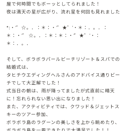
屋で何時間でもボーッとしてられました！
夜は満天の星が広がり、流れ星を何回も見れました
*:・’゜☆。．：＊：・’゜★゜’・＊：．。．：
＊：・’゜ ☆。．：＊：＊：・’゜★゜’・：
＊：．。．
そして、ボラボラパールビーチリゾート＆スパでの
結婚式は、
タヒチウエディングヘルさんのアドバイス通りビー
チでして大正解でした！
式当日の朝は、雨が降ってましたが式直前に晴天
に！忘れられない思い出になりました！
また、アクティビティでは、クワッド＆ジェットス
キーのツアー参加、
ボラボラ島のラグーンの美しさを上から眺めたり、
ボラボラ島を一周できたりで大満足でした！！