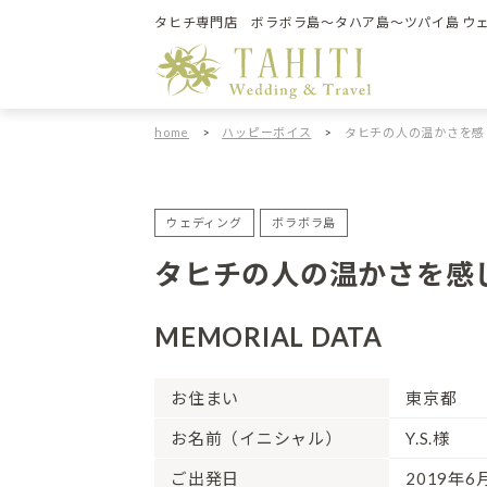
タヒチ専門店 ボラボラ島～タハア島～ツパイ島 ウ
home
>
ハッピーボイス
>
タヒチの人の温かさを感
ウェディング
ボラボラ島
タヒチの人の温かさを感
MEMORIAL DATA
お住まい
東京都
お名前（イニシャル）
Y.S.様
ご出発日
2019年6