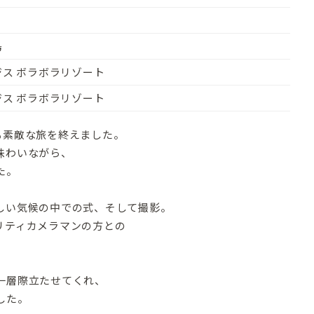
島
ス ボラボラリゾート
ス ボラボラリゾート
も素敵な旅を終えました。
味わいながら、
た。
しい気候の中での式、そして撮影。
リティカメラマンの方との
一層際立たせてくれ、
した。