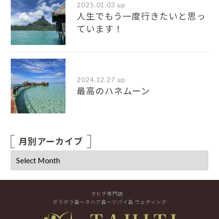
2025.01.03 up
人生でもう一度行きたいと思っ
ています！
2024.12.27 up
最高のハネムーン
月別アーカイブ
タヒチ専門店
ボラボラ島～タハア島～ツパイ島 ウェディング