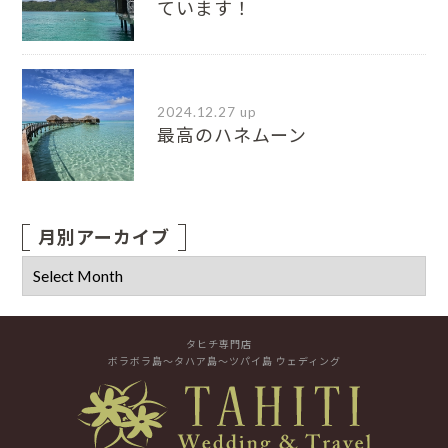
ています！
2024.12.27 up
最高のハネムーン
月別アーカイブ
タヒチ専門店
ボラボラ島～タハア島～ツパイ島 ウェディング