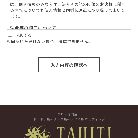
は、個人情報のみならず、法人その他の団体のお客様に関す
る情報についても個人情報と同様に適正に取り扱ってまいり
ます。
法令等の順守について
同意する
当社は、個人情報保護の実現のため、個人情報保護法、各省
※同意いただけない場合、送信できません。
庁ガイドラインその他関連する法令等を順守いたします。
個人情報の取り扱いについて
当社は、個人情報の取り扱いについて、業務実態に応じた個
人情報保護のための管理体制を確立するとともに、社内規程
等に従い適切かつ慎重に取り扱います。
個人情報の取得について
当社は、個人情報の取得にあたっては、利用目的を明確に
した上で、申込書等の書面、Web等の画面、口頭等の方法
で、適法かつ公正な手段を用いて取得いたします。また、
タヒチ専門店
合併その他の事由による事業の承継に伴い取得する場合が
ボラボラ島～タハア島～ツパイ島 ウェディング
あります。
個人情報の利用・提供について