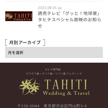
2025.08.01 up
読売テレビ「グッと！地球便」
タヒチスペシャル放映のお知ら
せ
月別アーカイブ
タヒチ専門店
ボラボラ島～タハア島～ツパイ島 ウェディング
〒150-0044 東京都渋谷区円山町5-4