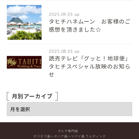
2025.09.01 up
タヒチハネムーン お客様のご
感想を頂きました☆
2025.08.01 up
読売テレビ「グッと！地球便」
タヒチスペシャル放映のお知ら
せ
月別アーカイブ
タヒチ専門店
ボラボラ島～タハア島～ツパイ島 ウェディング