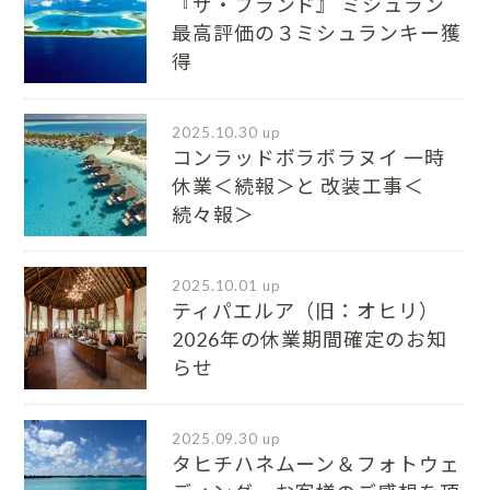
『ザ・ブランド』 ミシュラン
最⾼評価の３ミシュランキー獲
得
2025.10.30 up
コンラッドボラボラヌイ 一時
休業＜続報＞と 改装工事＜
続々報＞
2025.10.01 up
ティパエルア（旧：オヒリ）
2026年の休業期間確定のお知
らせ
2025.09.30 up
タヒチハネムーン＆フォトウェ