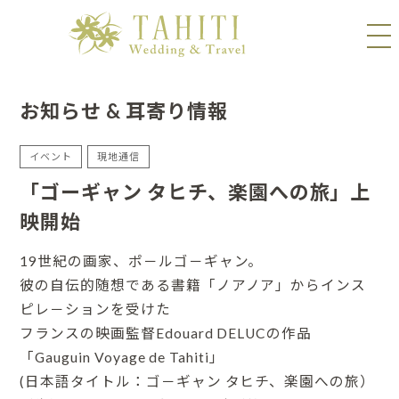
お知らせ & 耳寄り情報
イベント
現地通信
「ゴーギャン タヒチ、楽園への旅」上
映開始
19世紀の画家、ポ－ルゴ－ギャン。
彼の自伝的随想である書籍「ノアノア」からインス
ピレ－ションを受けた
フランスの映画監督Edouard DELUCの作品
「Gauguin Voyage de Tahiti」
(日本語タイトル：ゴ－ギャン タヒチ、楽園への旅）