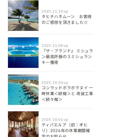
2025.11.13 up
タヒチハネムーン お客様
のご感想を頂きました☆
2025.11.08 up
『ザ・ブランド』 ミシュラ
ン最⾼評価の３ミシュラン
キー獲得
2025.10.30 up
コンラッドボラボラヌイ 一
時休業＜続報＞と 改装工事
＜続々報＞
2025.10.01 up
ティパエルア（旧：オヒ
リ）2026年の休業期間確
定のお知らせ