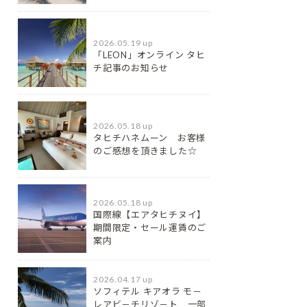
2026.05.19 up
「LEON」オンライン タヒ
チ記事のお知らせ
2026.05.18 up
タヒチハネムーン お客様
のご感想を頂きました☆
2026.05.18 up
国際線【エアタヒチヌイ】
期間限定・セール運賃のご
案内
2026.04.17 up
ソフィテル キアオラ モ－
レアビ－チリゾ－ト 一部