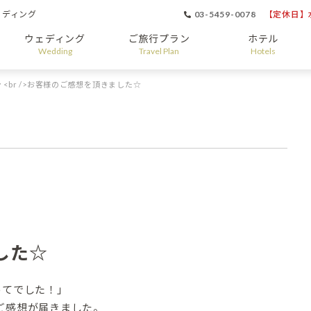
ェディング
03-5459-0078
【定休日】水
ウェディング
ご旅行プラン
ホテル
Wedding
Travel Plan
Hotels
 <br />お客様のご感想を頂きました☆
した☆
めてでした！」
ご感想が届きました。