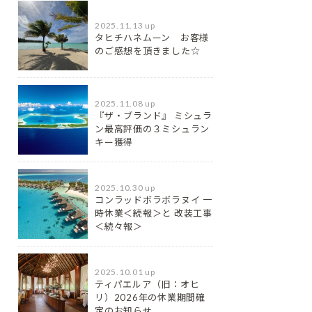
2025.11.13 up
タヒチハネムーン お客様
のご感想を頂きました☆
2025.11.08 up
『ザ・ブランド』 ミシュラ
ン最⾼評価の３ミシュラン
キー獲得
2025.10.30 up
コンラッドボラボラヌイ 一
時休業＜続報＞と 改装工事
＜続々報＞
2025.10.01 up
ティパエルア（旧：オヒ
リ）2026年の休業期間確
定のお知らせ