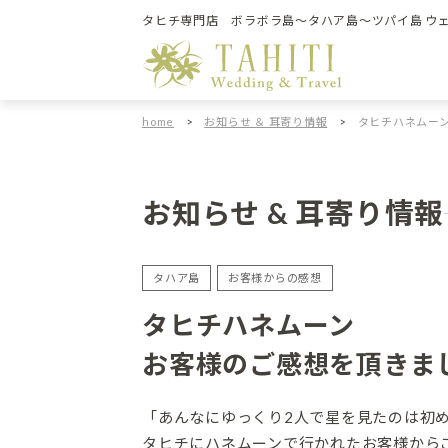
タヒチ専門店 ボラボラ島～タハア島～ツパイ島 ウ
home
>
お知らせ ＆ 耳寄り情報
>
タヒチハネムーン
お知らせ & 耳寄り情報
タハア島
お客様からの感想
タヒチハネムーン
お客様のご感想を頂きま
「あんなにゆっくり2人で星を見たのは初
タヒチにハネムーンで行かれたお客様から