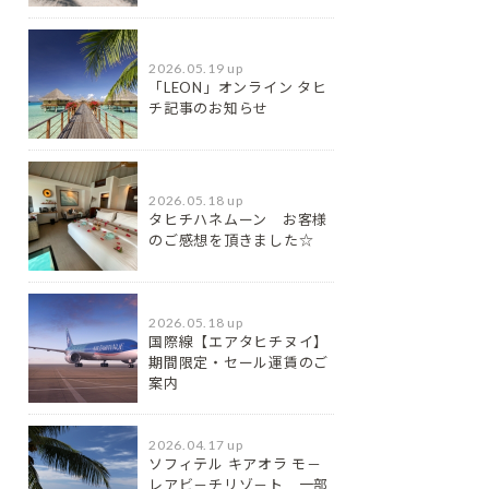
2026.05.19 up
「LEON」オンライン タヒ
チ記事のお知らせ
2026.05.18 up
タヒチハネムーン お客様
のご感想を頂きました☆
2026.05.18 up
国際線【エアタヒチヌイ】
期間限定・セール運賃のご
案内
2026.04.17 up
ソフィテル キアオラ モ－
レアビ－チリゾ－ト 一部